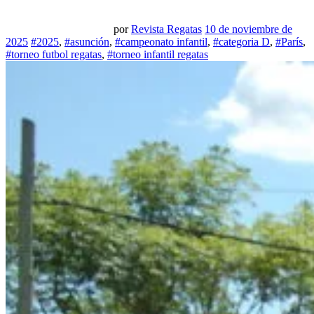
por
Revista Regatas
10 de noviembre de
2025
#2025
,
#asunción
,
#campeonato infantil
,
#categoria D
,
#París
,
#torneo futbol regatas
,
#torneo infantil regatas