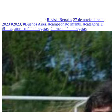
por
Revista Regatas
27 de noviembre de
2023
#2023
,
#Buenos Aires
,
#campeonato infantil
,
#categoria D
,
#Lima
,
#torneo futbol regatas
,
#torneo infantil regatas