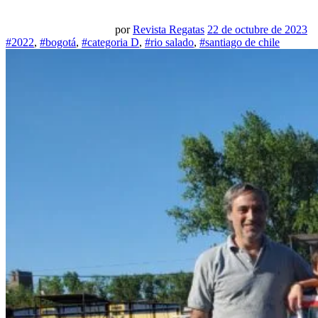
por
Revista Regatas
22 de octubre de 2023
#2022
,
#bogotá
,
#categoria D
,
#rio salado
,
#santiago de chile